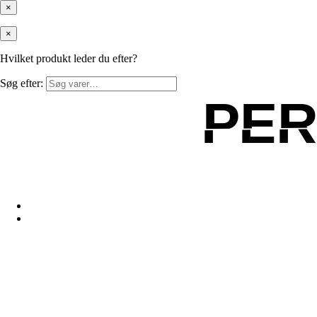
×
×
Hvilket produkt leder du efter?
Søg efter:
PE
PE