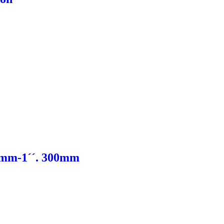
32mm-1´´. 300mm