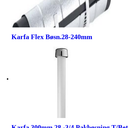
Karfa Flex Bøsn.28-240mm
Karfa 300mm 28 -3/4 Pakbøsning T/Be