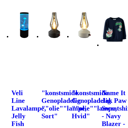
Veli
"konstsmide
"konstsmide
Name It
Line
Genopladelig
Genopladelig
Jak Paw
Lavalampe,
""olie""lampe,
""olie""lampe,
Sweatshi
Jelly
Sort"
Hvid"
- Navy
Fish
Blazer -