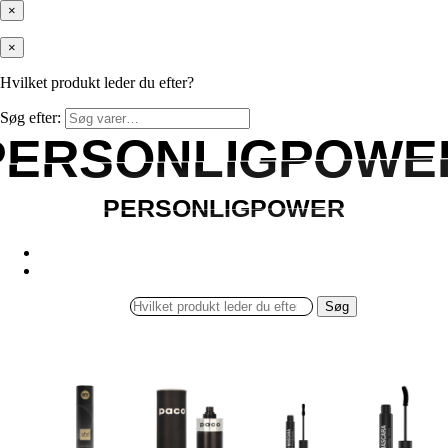
×
×
Hvilket produkt leder du efter?
Søg efter:
PERSONLIGPOWE
PERSONLIGPOWE
PERSONLIGPOWER
PERSONLIGPOWER
Søg