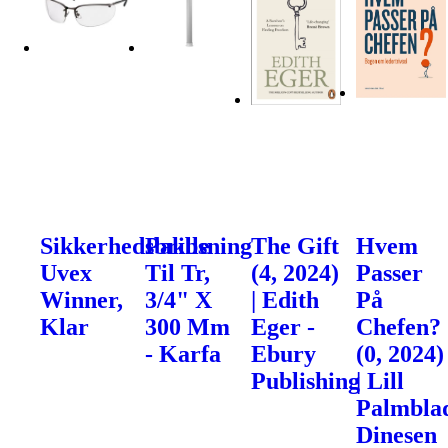
Sikkerhedsbrille
Pakbsning
The Gift
Hvem
Uvex
Til Tr,
(4, 2024)
Passer
Winner,
3/4" X
| Edith
På
Klar
300 Mm
Eger -
Chefen?
- Karfa
Ebury
(0, 2024)
Publishing
| Lill
Palmblad
Dinesen