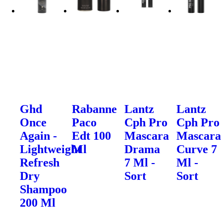
Ghd
Rabanne
Lantz
Lantz
Once
Paco
Cph Pro
Cph Pro
Again -
Edt 100
Mascara
Mascara
Lightweight
Ml
Drama
Curve 7
Refresh
7 Ml -
Ml -
Dry
Sort
Sort
Shampoo
200 Ml