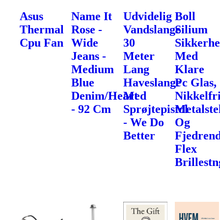
Asus
Name It
Udvidelig
Boll
Thermal
Rose -
Vandslange
Silium
Cpu Fan
Wide
30
Sikkerhe
Jeans -
Meter
Med
Medium
Lang
Klare
Blue
Haveslange
Pc Glas,
Denim/Heart
Med
Nikkelfr
- 92 Cm
Sprøjtepistol
Metalste
- We Do
Og
Better
Fjedren
Flex
Brillest