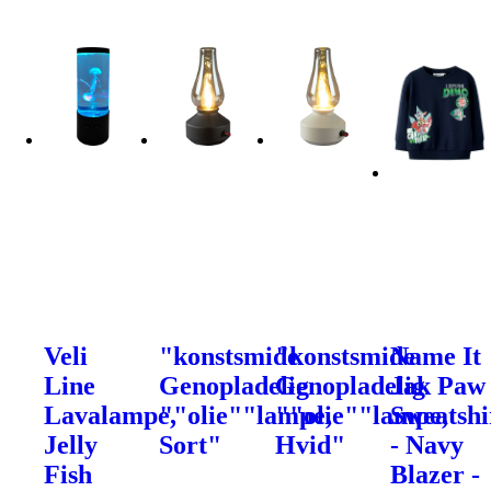
Veli
"konstsmide
"konstsmide
Name It
Line
Genopladelig
Genopladelig
Jak Paw
Lavalampe,
""olie""lampe,
""olie""lampe,
Sweatshi
Jelly
Sort"
Hvid"
- Navy
Fish
Blazer -