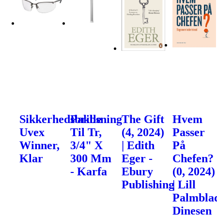
Sikkerhedsbrille
Pakbsning
The Gift
Hvem
Uvex
Til Tr,
(4, 2024)
Passer
Winner,
3/4" X
| Edith
På
Klar
300 Mm
Eger -
Chefen?
- Karfa
Ebury
(0, 2024)
Publishing
| Lill
Palmblad
Dinesen