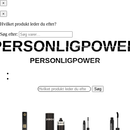
×
×
Hvilket produkt leder du efter?
Søg efter:
PERSONLIGPOWE
PERSONLIGPOWE
PERSONLIGPOWER
PERSONLIGPOWER
Søg