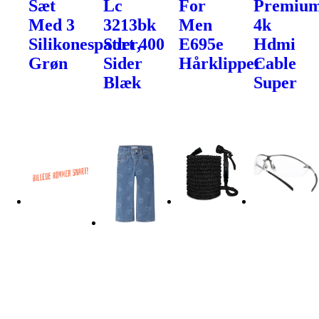
Sæt
Lc
For
Premiu
Med 3
3213bk
Men
4k
Silikonespatler,
Sort 400
E695e
Hdmi
Grøn
Sider
Hårklipper
Cable
Blæk
Super