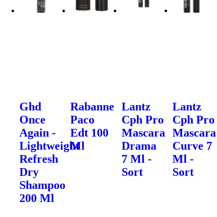
Ghd
Rabanne
Lantz
Lantz
Once
Paco
Cph Pro
Cph Pro
Again -
Edt 100
Mascara
Mascara
Lightweight
Ml
Drama
Curve 7
Refresh
7 Ml -
Ml -
Dry
Sort
Sort
Shampoo
200 Ml