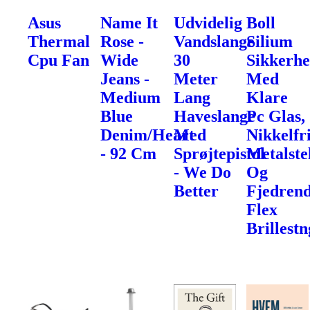
Asus
Name It
Udvidelig
Boll
Thermal
Rose -
Vandslange
Silium
Cpu Fan
Wide
30
Sikkerhe
Jeans -
Meter
Med
Medium
Lang
Klare
Blue
Haveslange
Pc Glas,
Denim/Heart
Med
Nikkelfr
- 92 Cm
Sprøjtepistol
Metalste
- We Do
Og
Better
Fjedren
Flex
Brillest