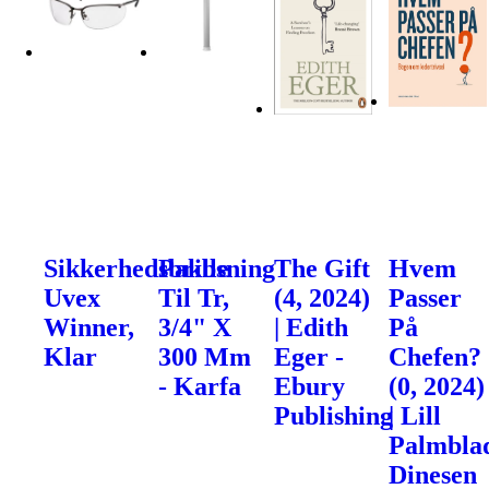
Sikkerhedsbrille
Pakbsning
The Gift
Hvem
Uvex
Til Tr,
(4, 2024)
Passer
Winner,
3/4" X
| Edith
På
Klar
300 Mm
Eger -
Chefen?
- Karfa
Ebury
(0, 2024)
Publishing
| Lill
Palmblad
Dinesen