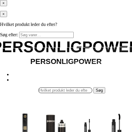
×
×
Hvilket produkt leder du efter?
Søg efter:
PERSONLIGPOWE
PERSONLIGPOWE
PERSONLIGPOWER
PERSONLIGPOWER
Søg