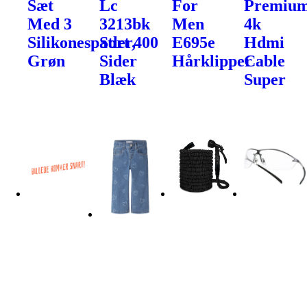
Sæt
Lc
For
Premiu
Med 3
3213bk
Men
4k
Silikonespatler,
Sort 400
E695e
Hdmi
Grøn
Sider
Hårklipper
Cable
Blæk
Super