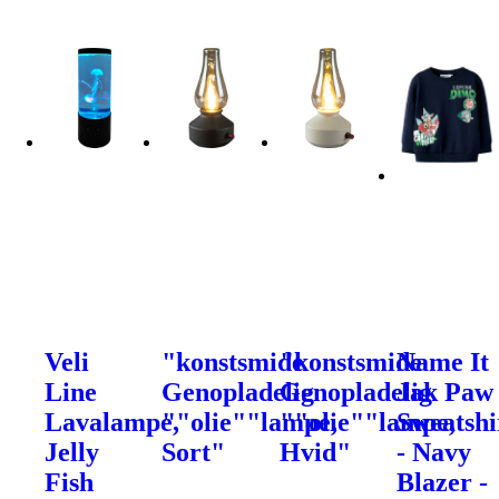
Veli
"konstsmide
"konstsmide
Name It
Line
Genopladelig
Genopladelig
Jak Paw
Lavalampe,
""olie""lampe,
""olie""lampe,
Sweatshi
Jelly
Sort"
Hvid"
- Navy
Fish
Blazer -