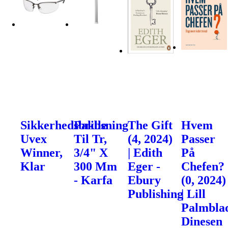
Sikkerhedsbrille
Pakbsning
The Gift
Hvem
Uvex
Til Tr,
(4, 2024)
Passer
Winner,
3/4" X
| Edith
På
Klar
300 Mm
Eger -
Chefen?
- Karfa
Ebury
(0, 2024)
Publishing
| Lill
Palmblad
Dinesen