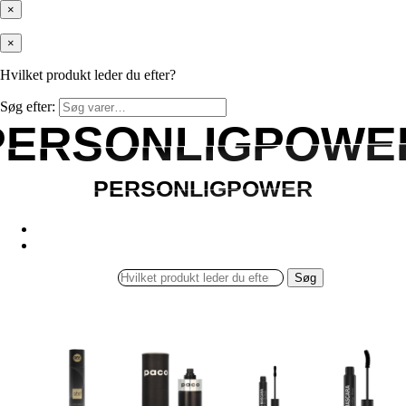
×
×
Hvilket produkt leder du efter?
Søg efter:
PERSONLIGPOWE
PERSONLIGPOWE
PERSONLIGPOWER
PERSONLIGPOWER
Søg