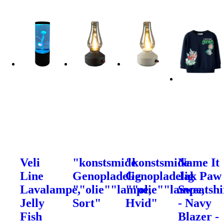
Veli
"konstsmide
"konstsmide
Name It
Line
Genopladelig
Genopladelig
Jak Paw
Lavalampe,
""olie""lampe,
""olie""lampe,
Sweatshi
Jelly
Sort"
Hvid"
- Navy
Fish
Blazer -