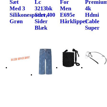
Sæt
Lc
For
Premiu
Med 3
3213bk
Men
4k
Silikonespatler,
Sort 400
E695e
Hdmi
Grøn
Sider
Hårklipper
Cable
Blæk
Super