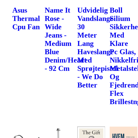
Asus
Name It
Udvidelig
Boll
Thermal
Rose -
Vandslange
Silium
Cpu Fan
Wide
30
Sikkerhe
Jeans -
Meter
Med
Medium
Lang
Klare
Blue
Haveslange
Pc Glas,
Denim/Heart
Med
Nikkelfr
- 92 Cm
Sprøjtepistol
Metalste
- We Do
Og
Better
Fjedren
Flex
Brillest