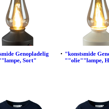
smide Genopladelig
"konstsmide Geno
""lampe, Sort"
""olie""lampe, 