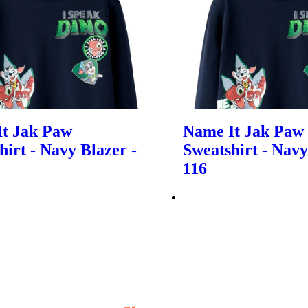
t Jak Paw
Name It Jak Paw
hirt - Navy Blazer -
Sweatshirt - Navy
116