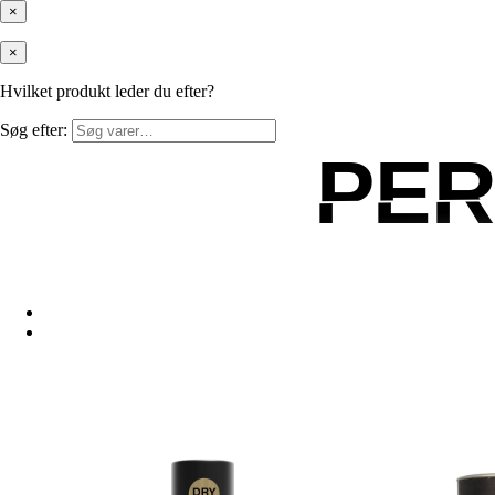
×
×
Hvilket produkt leder du efter?
Søg efter:
PE
PE