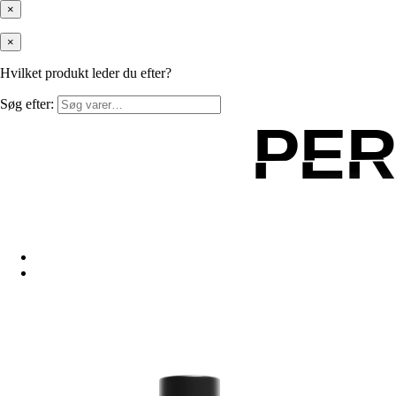
×
×
Hvilket produkt leder du efter?
Søg efter:
PE
PE