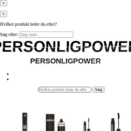
×
×
Hvilket produkt leder du efter?
Søg efter:
PERSONLIGPOWE
PERSONLIGPOWE
PERSONLIGPOWER
PERSONLIGPOWER
Søg