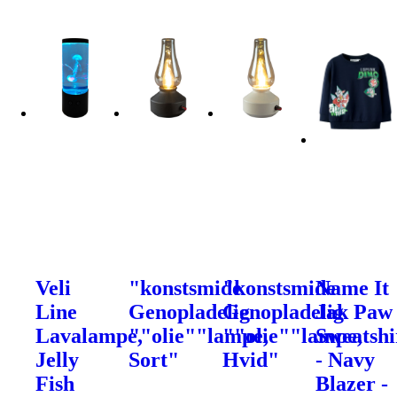
Veli
"konstsmide
"konstsmide
Name It
Line
Genopladelig
Genopladelig
Jak Paw
Lavalampe,
""olie""lampe,
""olie""lampe,
Sweatshi
Jelly
Sort"
Hvid"
- Navy
Fish
Blazer -