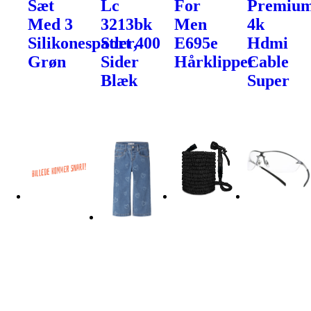
Sæt
Lc
For
Premiu
Med 3
3213bk
Men
4k
Silikonespatler,
Sort 400
E695e
Hdmi
Grøn
Sider
Hårklipper
Cable
Blæk
Super