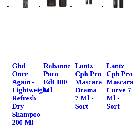
Ghd
Rabanne
Lantz
Lantz
Once
Paco
Cph Pro
Cph Pro
Again -
Edt 100
Mascara
Mascara
Lightweight
Ml
Drama
Curve 7
Refresh
7 Ml -
Ml -
Dry
Sort
Sort
Shampoo
200 Ml