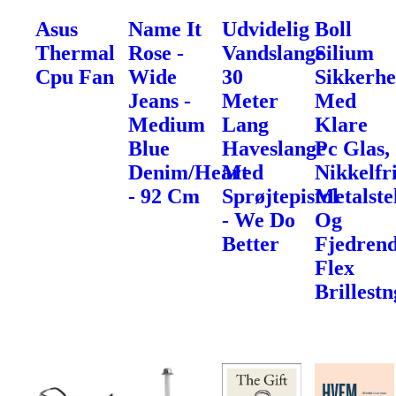
Asus
Name It
Udvidelig
Boll
Thermal
Rose -
Vandslange
Silium
Cpu Fan
Wide
30
Sikkerhe
Jeans -
Meter
Med
Medium
Lang
Klare
Blue
Haveslange
Pc Glas,
Denim/Heart
Med
Nikkelfr
- 92 Cm
Sprøjtepistol
Metalste
- We Do
Og
Better
Fjedren
Flex
Brillest