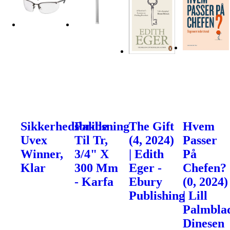
Sikkerhedsbrille
Pakbsning
The Gift
Hvem
Uvex
Til Tr,
(4, 2024)
Passer
Winner,
3/4" X
| Edith
På
Klar
300 Mm
Eger -
Chefen?
- Karfa
Ebury
(0, 2024)
Publishing
| Lill
Palmblad
Dinesen