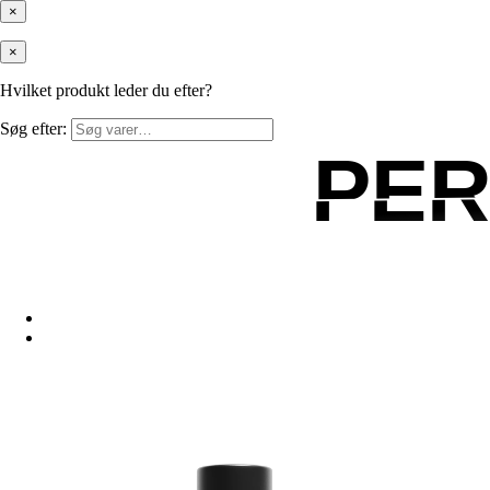
×
×
Hvilket produkt leder du efter?
Søg efter:
PE
PE