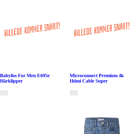
Babyliss For Men E695e
Microconnect Premium 4k
Hårklipper
Hdmi Cable Super