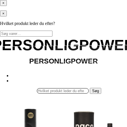
×
×
Hvilket produkt leder du efter?
Søg
efter:
PERSONLIGPOWE
PERSONLIGPOWE
PERSONLIGPOWER
PERSONLIGPOWER
Søg