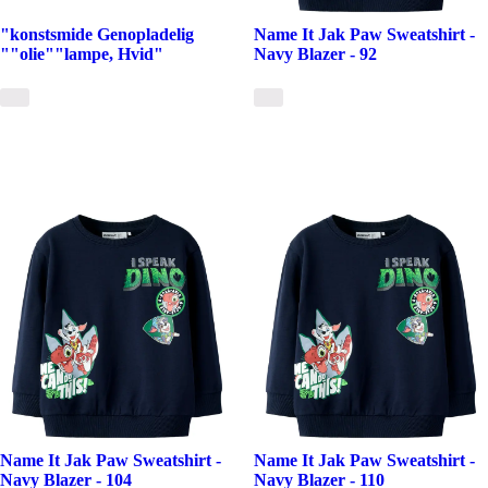
"konstsmide Genopladelig
Name It Jak Paw Sweatshirt -
""olie""lampe, Hvid"
Navy Blazer - 92
Name It Jak Paw Sweatshirt -
Name It Jak Paw Sweatshirt -
Navy Blazer - 104
Navy Blazer - 110