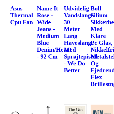
Asus
Name It
Udvidelig
Boll
Thermal
Rose -
Vandslange
Silium
Cpu Fan
Wide
30
Sikkerhe
Jeans -
Meter
Med
Medium
Lang
Klare
Blue
Haveslange
Pc Glas,
Denim/Heart
Med
Nikkelfr
- 92 Cm
Sprøjtepistol
Metalste
- We Do
Og
Better
Fjedren
Flex
Brillest