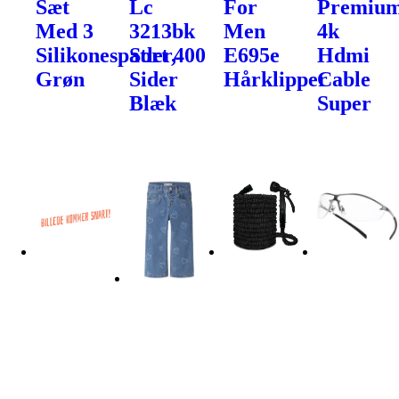
Sæt
Lc
For
Premiu
Med 3
3213bk
Men
4k
Silikonespatler,
Sort 400
E695e
Hdmi
Grøn
Sider
Hårklipper
Cable
Blæk
Super