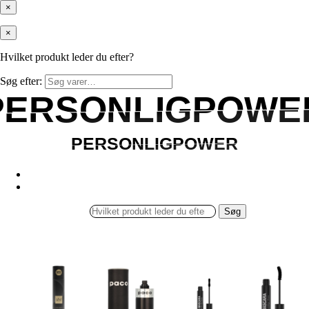
×
×
Hvilket produkt leder du efter?
Søg efter:
PERSONLIGPOWE
PERSONLIGPOWE
PERSONLIGPOWER
PERSONLIGPOWER
Søg