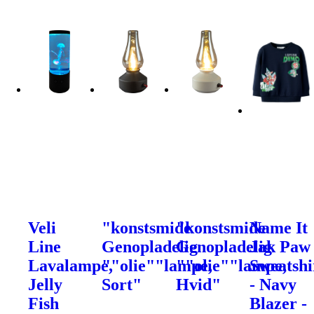
Veli
"konstsmide
"konstsmide
Name It
Line
Genopladelig
Genopladelig
Jak Paw
Lavalampe,
""olie""lampe,
""olie""lampe,
Sweatshi
Jelly
Sort"
Hvid"
- Navy
Fish
Blazer -