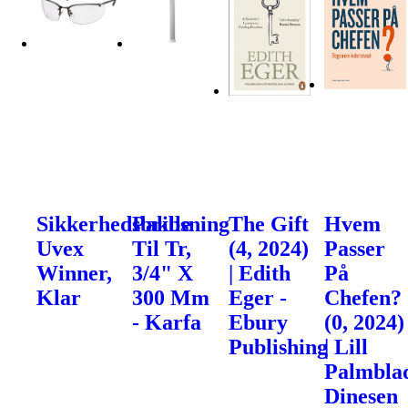
Sikkerhedsbrille
Pakbsning
The Gift
Hvem
Uvex
Til Tr,
(4, 2024)
Passer
Winner,
3/4" X
| Edith
På
Klar
300 Mm
Eger -
Chefen?
- Karfa
Ebury
(0, 2024)
Publishing
| Lill
Palmblad
Dinesen