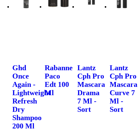
Ghd
Rabanne
Lantz
Lantz
Once
Paco
Cph Pro
Cph Pro
Again -
Edt 100
Mascara
Mascara
Lightweight
Ml
Drama
Curve 7
Refresh
7 Ml -
Ml -
Dry
Sort
Sort
Shampoo
200 Ml