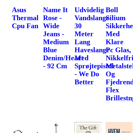
Asus
Name It
Udvidelig
Boll
Thermal
Rose -
Vandslange
Silium
Cpu Fan
Wide
30
Sikkerhe
Jeans -
Meter
Med
Medium
Lang
Klare
Blue
Haveslange
Pc Glas,
Denim/Heart
Med
Nikkelfr
- 92 Cm
Sprøjtepistol
Metalste
- We Do
Og
Better
Fjedren
Flex
Brillest