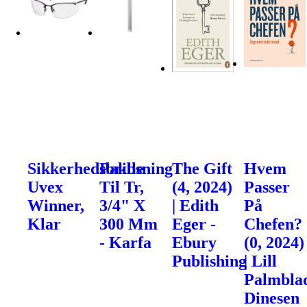
Sikkerhedsbrille
Pakbsning
The Gift
Hvem
Uvex
Til Tr,
(4, 2024)
Passer
Winner,
3/4" X
| Edith
På
Klar
300 Mm
Eger -
Chefen?
- Karfa
Ebury
(0, 2024)
Publishing
| Lill
Palmblad
Dinesen