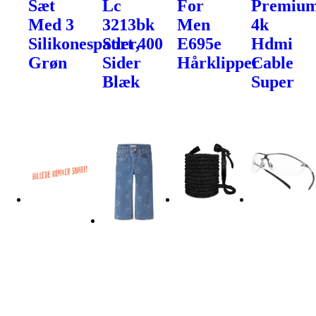
Sæt
Lc
For
Premiu
Med 3
3213bk
Men
4k
Silikonespatler,
Sort 400
E695e
Hdmi
Grøn
Sider
Hårklipper
Cable
Blæk
Super