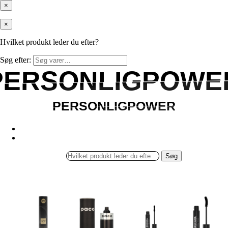
×
×
Hvilket produkt leder du efter?
Søg efter:
PERSONLIGPOWE
PERSONLIGPOWE
PERSONLIGPOWER
PERSONLIGPOWER
Søg