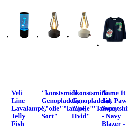
Veli
"konstsmide
"konstsmide
Name It
Line
Genopladelig
Genopladelig
Jak Paw
Lavalampe,
""olie""lampe,
""olie""lampe,
Sweatshi
Jelly
Sort"
Hvid"
- Navy
Fish
Blazer -