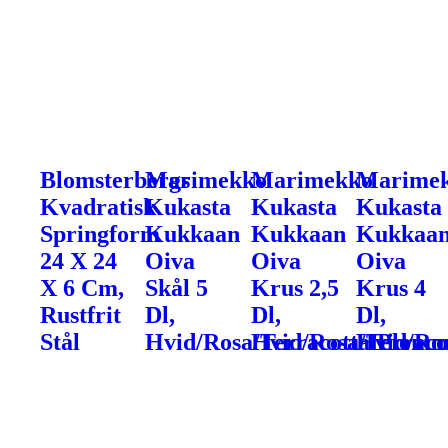
Blomsterbergs
Marimekko
Marimekko
Marime
Kvadratisk
Kukasta
Kukasta
Kukasta
Springform
Kukkaan
Kukkaan
Kukkaa
24 X 24
Oiva
Oiva
Oiva
X 6 Cm,
Skål 5
Krus 2,5
Krus 4
Rustfrit
Dl,
Dl,
Dl,
Stål
Hvid/Rosa/Terracotta/Plom
Hvid/Rosa/Terrac
Hvid/Ro