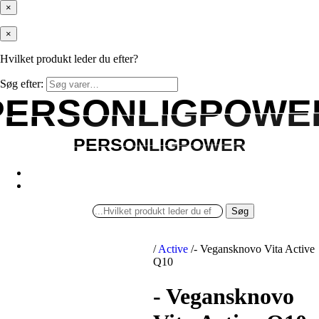
×
×
Hvilket produkt leder du efter?
Søg efter:
PERSONLIGPOWE
PERSONLIGPOWE
PERSONLIGPOWER
PERSONLIGPOWER
Søg
/
Active
/
- Vegansknovo Vita Active
Q10
- Vegansknovo