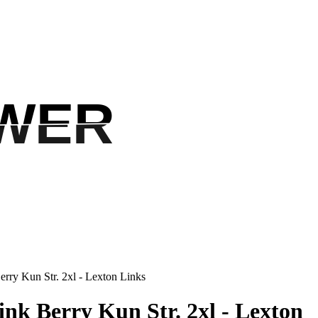
WER
WER
erry Kun Str. 2xl - Lexton Links
ink Berry Kun Str. 2xl - Lexton