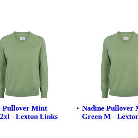
 Pullover Mint
Nadine Pullover 
2xl - Lexton Links
Green M - Lexton