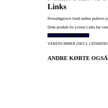
Links
Personligpower fandt nadine pullover pin
Dette produkt fra Lexton Links har v
Se prisen hos Lexton Links
VARENUMMER (SKU):
1205000581
ANDRE KØBTE OGSÅ