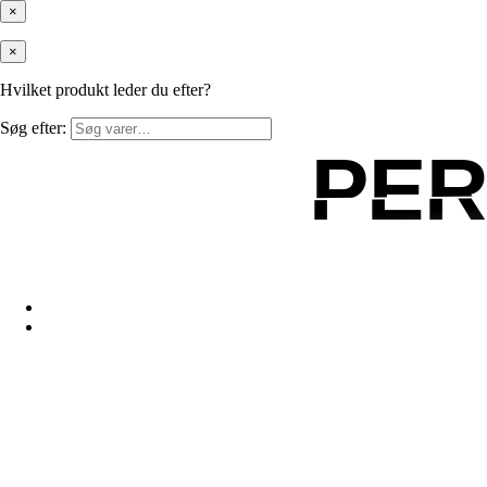
×
×
Hvilket produkt leder du efter?
Søg efter:
PE
PE