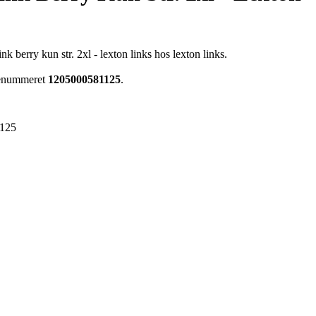
k berry kun str. 2xl - lexton links hos lexton links.
arenummeret
1205000581125
.
125